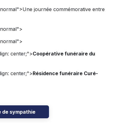
h:normal">
Une journée commémorative entre
ch:normal">
h:normal">
lign: center;">
Coopérative funéraire du
lign: center;">
Résidence funéraire Curé-
e de sympathie