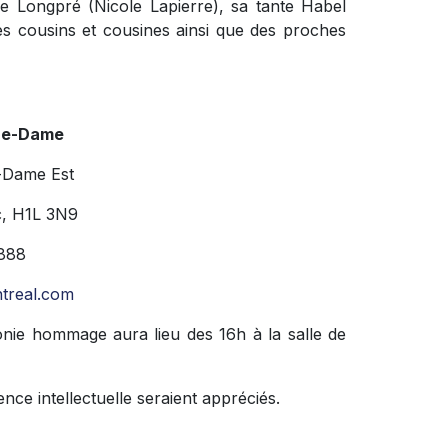
de Longpré (Nicole Lapierre), sa tante Habel
s cousins et cousines ainsi que des proches
re-Dame
-Dame Est
c, H1L 3N9
888
treal.com
nie hommage aura lieu des 16h à la salle de
ence intellectuelle seraient appréciés.