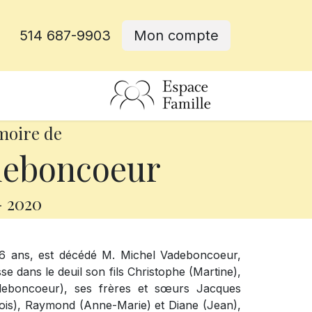
514 687-9903
Mon compte
rative
moire de
deboncoeur
-
2020
56 ans, est décédé M. Michel Vadeboncoeur,
e dans le deuil son fils Christophe (Martine),
eboncoeur), ses frères et sœurs Jacques
çois), Raymond (Anne-Marie) et Diane (Jean),