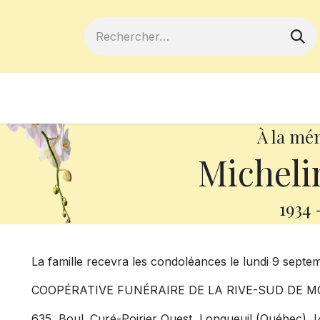
ferts
Devenir membre
Votre coopé
À la mé
Micheli
1934
La famille recevra les condoléances le lundi 9 septe
COOPÉRATIVE FUNÉRAIRE DE LA RIVE-SUD DE M
635, Boul. Curé-Poirier Ouest, Longueuil (Québec) 