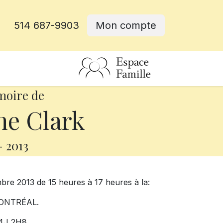
514 687-9903
Mon compte
rative
moire de
ne Clark
-
2013
mbre 2013 de 15 heures à 17 heures à la:
ONTRÉAL.
J4J 2H8