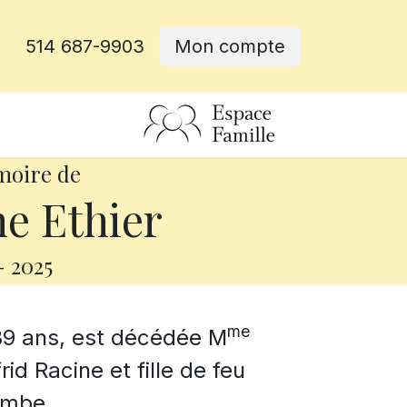
514 687-9903
Mon compte
rative
moire de
e Ethier
-
2025
me
e 89 ans, est décédée M
id Racine et fille de feu
ombe.