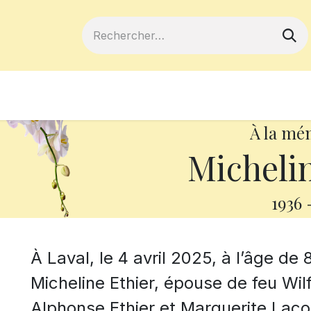
ferts
Devenir membre
Votre coopé
À la mé
Michelin
1936
À Laval, le 4 avril 2025, à l’âge d
Micheline Ethier, épouse de feu Wilfr
Alphonse Ethier et Marguerite Lac