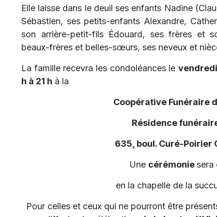
Elle laisse dans le deuil ses enfants Nadine (Cla
Sébastien, ses petits-enfants Alexandre, Cath
son arrière-petit-fils Édouard, ses frères et 
beaux-frères et belles-sœurs, ses neveux et nièce
La famille recevra les condoléances le
vendredi
h à 21 h
à la
Coopérative Funéraire 
Résidence funéraire
635, boul. Curé-Poirier
Une
cérémonie
sera
en la chapelle de la succu
Pour celles et ceux qui ne pourront être présents,