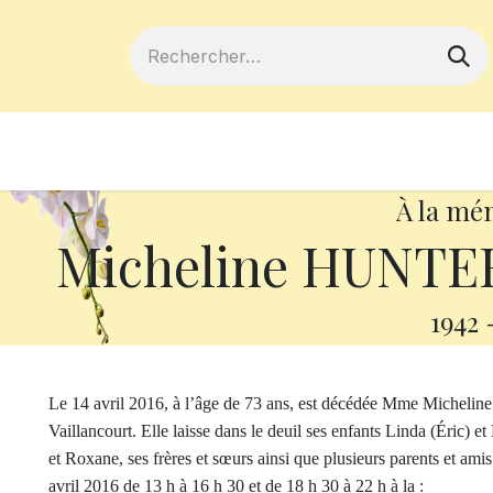
ferts
Devenir membre
Votre coopé
À la mé
Micheline HUNT
1942
Le 14 avril 2016, à l’âge de 73 ans, est décédée Mme Michelin
Vaillancourt. Elle laisse dans le deuil ses enfants Linda (Éric) 
et Roxane, ses frères et sœurs ainsi que plusieurs parents et ami
avril 2016 de 13 h à 16 h 30 et de 18 h 30 à 22 h à la :