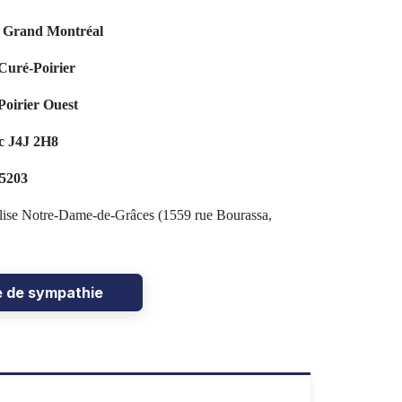
u Grand Montréal
Curé-Poirier
oirier Ouest
c J4J 2H8
-5203
’église Notre-Dame-de-Grâces (1559 rue Bourassa,
e de sympathie