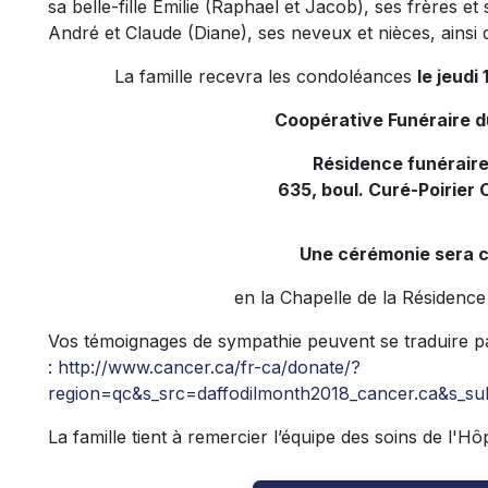
sa belle-fille Émilie (Raphael et Jacob), ses frères e
André et Claude (Diane), ses neveux et nièces, ainsi 
La famille recevra les condoléances
le jeudi
Coopérative Funéraire 
Résidence funéraire
635, boul. Curé-Poirier 
Une cérémonie sera c
en la Chapelle de la Résidence
Vos témoignages de sympathie peuvent se traduire p
:
http://www.cancer.ca/fr-ca/donate/?
region=qc&s_src=daffodilmonth2018_cancer.ca&s_sub
La famille tient à remercier l’équipe des soins de l'Hô