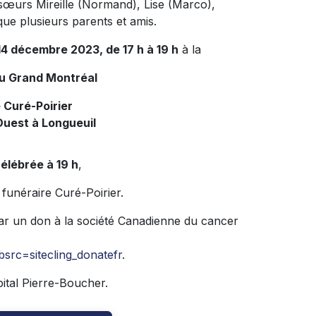
t sœurs Mireille (Normand), Lise (Marco),
que plusieurs parents et amis.
 14 décembre 2023, de 17 h à 19 h
à la
du Grand Montréal
 Curé-Poirier
Ouest à Longueuil
élébrée à 19 h
,
 funéraire Curé-Poirier.
ar un don à la société Canadienne du cancer
src=sitecling_donatefr
.
pital Pierre-Boucher.