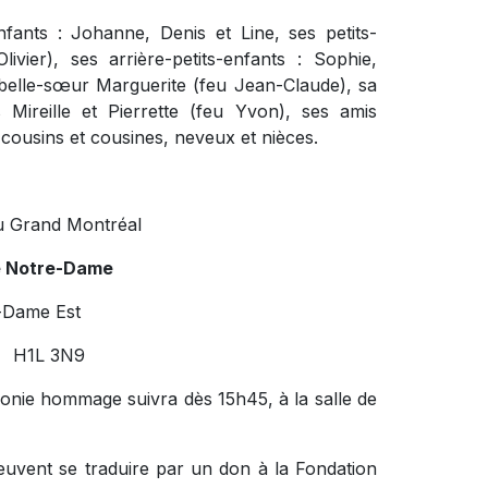
nfants : Johanne, Denis et Line, ses petits-
vier), ses arrière-petits-enfants : Sophie,
belle-sœur Marguerite (feu Jean-Claude), sa
 Mireille et Pierrette (feu Yvon), ses amis
s cousins et cousines, neveux et nièces.
u Grand Montréal
e Notre-Dame
-Dame Est
c H1L 3N9
onie hommage suivra dès 15h45, à la salle de
euvent se traduire par un don à la Fondation