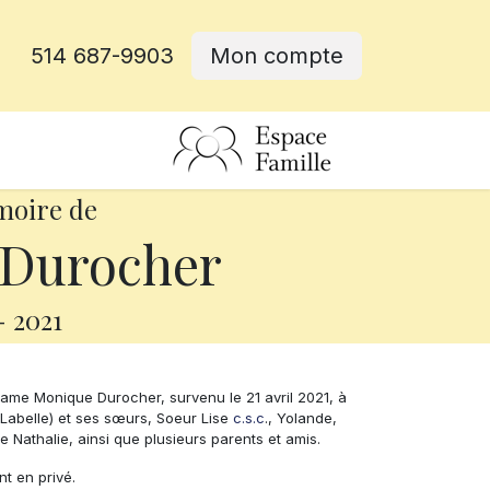
514 687-9903
Mon compte
rative
moire de
Durocher
-
2021
me Monique Durocher, survenu le 21 avril 2021, à
le Labelle) et ses sœurs, Soeur Lise
c.s.c
., Yolande,
 Nathalie, ainsi que plusieurs parents et amis.
nt en privé.