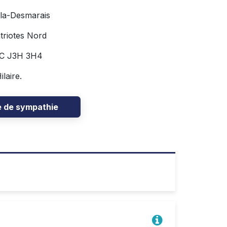
ella-Desmarais
triotes Nord
QC J3H 3H4
laire.
e de sympathie