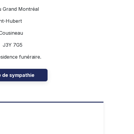
u Grand Montréal
nt-Hubert
 Cousineau
C J3Y 7G5
résidence funéraire.
e de sympathie