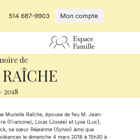
514 687-9903
Mon compte
rative
moire de
e RAÎCHE
-
2018
Mme Murielle Raîche, épouse de feu M. Jean-
rre (Francine), Louis (Josée) et Lyse (Luc),
rick, sa sœur Réjeanne (Sylvio) ainsi que
ondoléances le dimanche 4 mars 2018 à 15h30 à