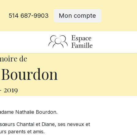
514 687-9903
Mon compte
rative
moire de
 Bourdon
-
2019
 madame Nathalie Bourdon.
ses sœurs Chantal et Diane, ses neveux et
urs parents et amis.