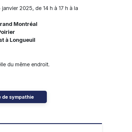
janvier 2025, de 14 h à 17 h à la
d Montréal
rier
 Longueuil
elle du même endroit.
e de sympathie