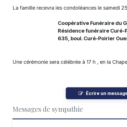
La famille recevra les condoléances le samedi 25 
Coopérative Funéraire du Gran
Résidence funéraire Curé-Poi
635, boul. Curé-Poirier Ouest à
Une cérémonie sera célébrée à 17 h , en la Chap
Écrire un messag
Messages de sympathie