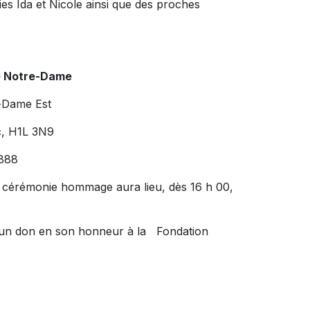
ies Ida et Nicole ainsi que des proches
e Notre-Dame
-Dame Est
c, H1L 3N9
888
ne cérémonie hommage aura lieu, dès 16 h 00,
 un don en son honneur à la Fondation