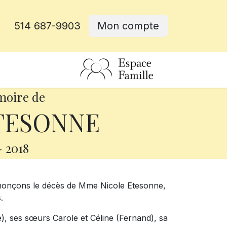
514 687-9903
Mon compte
rative
moire de
ETESONNE
-
2018
nnonçons le décès de Mme Nicole Etesonne,
.
e), ses sœurs Carole et Céline (Fernand), sa