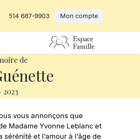
514 687-9903
Mon compte
rative
moire de
Guénette
-
2023
nous vous annonçons que
u de Madame Yvonne Leblanc et
a sérénité et l’amour à l’âge de