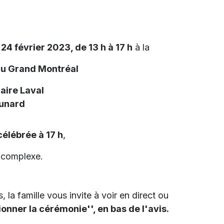
24 février 2023, de 13 h à 17 h
à la
du Grand Montréal
aire Laval
Cunard
élébrée à 17 h
,
u complexe.
 la famille vous invite à voir en direct ou
ionner la cérémonie'', en bas de l'avis.