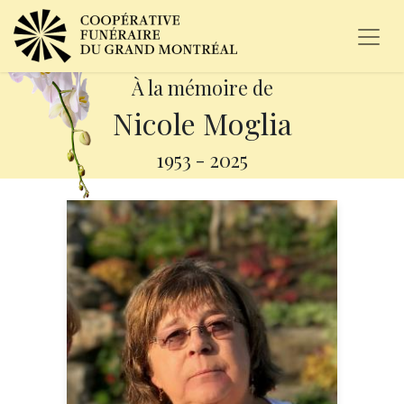
À la mémoire de
Nicole Moglia
1953
-
2025