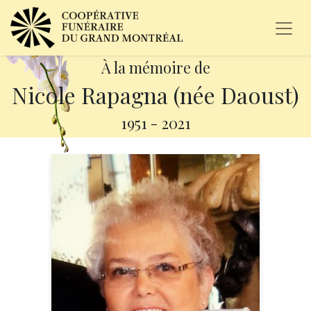
À la mémoire de
Nicole Rapagna (née Daoust)
1951
-
2021