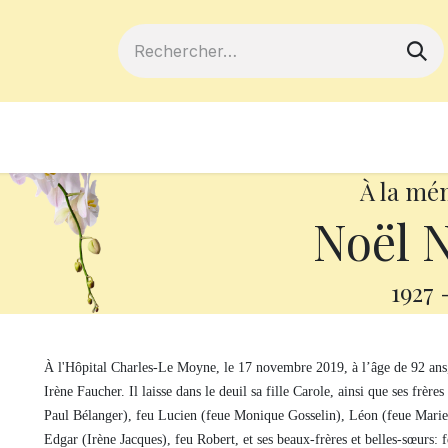
ferts
Devenir membre
Votre coopé
À la mé
Noël 
1927
À l'Hôpital Charles-Le Moyne, le 17 novembre 2019, à l’âge de 92 an
Irène Faucher. Il laisse dans le deuil sa fille Carole, ainsi que ses frèr
Paul Bélanger), feu Lucien (feue Monique Gosselin), Léon (feue Mari
Edgar (Irène Jacques), feu Robert, et ses beaux-frères et belles-sœurs: