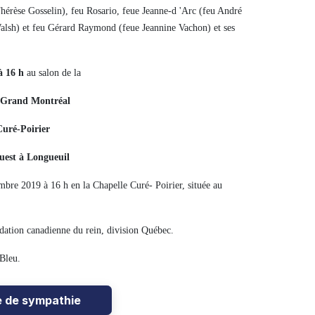
érèse Gosselin), feu Rosario, feue Jeanne-d 'Arc (feu André
Walsh) et feu Gérard Raymond (feue Jeannine Vachon) et ses
à 16 h
au salon de la
u Grand Montréal
Curé-Poirier
uest à Longueuil
re 2019 à 16 h en la Chapelle Curé- Poirier, située au
dation canadienne du rein, division Québec.
 Bleu.
e de sympathie