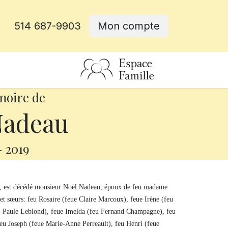
514 687-9903
Mon compte
rative
moire de
Nadeau
-
2019
s, est décédé monsieur Noël Nadeau, époux de feu madame
es et sœurs: feu Rosaire (feue Claire Marcoux), feue Irène (feu
e-Paule Leblond), feue Imelda (feu Fernand Champagne), feu
 feu Joseph (feue Marie-Anne Perreault), feu Henri (feue