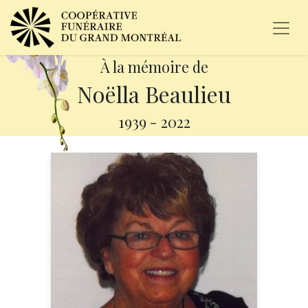
À la mémoire de
Noëlla Beaulieu
1939
-
2022