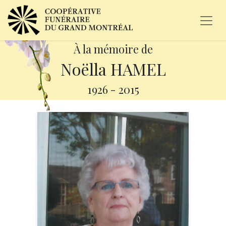
À la mémoire de
Noëlla HAMEL
1926
-
2015