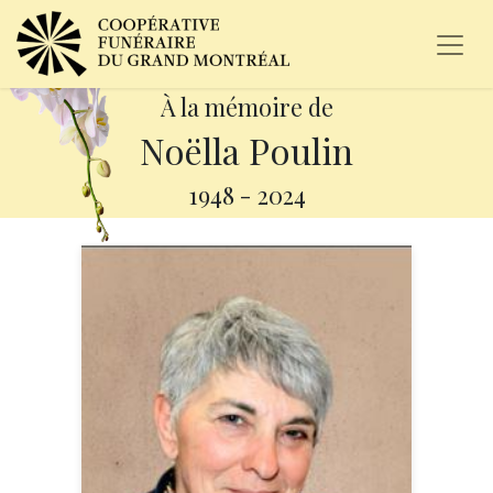
À la mémoire de
Noëlla Poulin
1948
-
2024