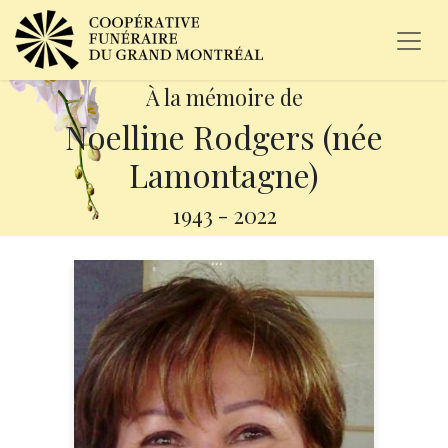
À la mémoire de
Noelline Rodgers (née
Lamontagne)
1943
-
2022