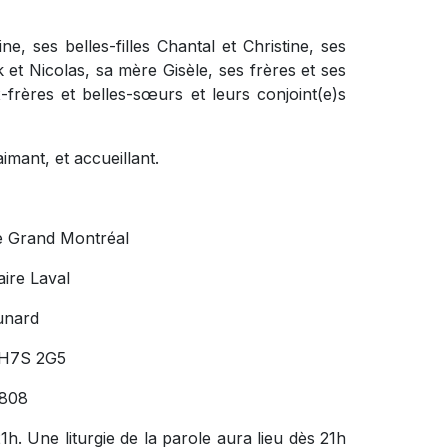
ine, ses belles-filles Chantal et Christine, ses
et Nicolas, sa mère Gisèle, ses frères et ses
rères et belles-sœurs et leurs conjoint(e)s
imant, et accueillant.
e Grand Montréal
ire Laval
unard
 H7S 2G5
808
h. Une liturgie de la parole aura lieu dès 21h