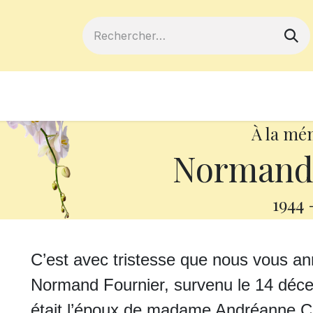
ferts
Devenir membre
Votre coopé
À la mé
Normand 
1944
C’est avec tristesse que nous vous a
Normand Fournier, survenu le 14 décem
était l’époux de madame Andréanne C