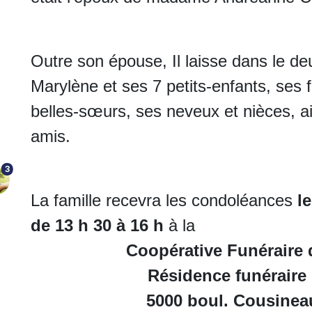
Outre son épouse, Il laisse dans le deu
Marylène et ses 7 petits-enfants, ses 
belles-sœurs, ses neveux et nièces, ai
amis.
3
La famille recevra les condoléances
l
de 13 h 30 à 16 h
à la
Coopérative Funéraire
Résidence funéraire
5000 boul. Cousinea