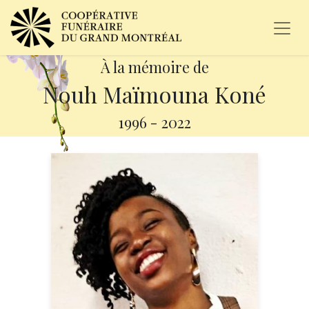
À la mémoire de
Nouh Maïmouna Koné
1996
-
2022