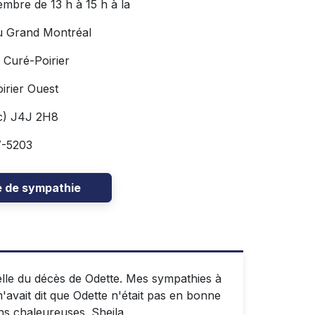
embre de 13 h à 15 h à la
u Grand Montréal
 Curé-Poirier
irier Ouest
c) J4J 2H8
7-5203
e de sympathie
elle du décès de Odette. Mes sympathies à
 m'avait dit que Odette n'était pas en bonne
ions chaleureuses. Sheila