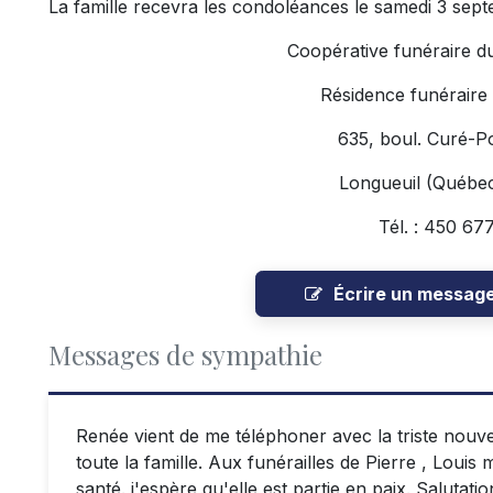
La famille recevra les condoléances le samedi 3 sept
Coopérative funéraire d
Résidence funéraire
635, boul. Curé-Po
Longueuil (Québe
Tél. : 450 67
Écrire un messag
Messages de sympathie
Renée vient de me téléphoner avec la triste nouv
toute la famille. Aux funérailles de Pierre , Louis
santé. j'espère qu'elle est partie en paix. Salutat