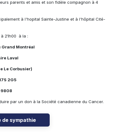
sieurs parents et amis et son fidèle compagnon à 4
alement à l'hopital Sainte-Justine et à l'hôpital Cité-
 à 21h00 à la :
u Grand Montréal
ire Laval
e Le Corbusier)
 H7S 2G5
4-9808
duire par un don à la Société canadienne du Cancer.
e de sympathie