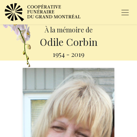
À la mémoire de
Odile Corbin
1954
-
2019