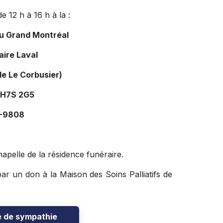
e 12 h à 16 h à la :
du Grand Montréal
aire Laval
le Le Corbusier)
 H7S 2G5
4-9808
apelle de la résidence funéraire.
r un don à la Maison des Soins Palliatifs de
e de sympathie