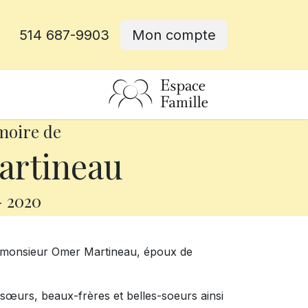
514 687-9903
Mon compte
rative
moire de
rtineau
-
2020
, monsieur Omer Martineau, époux de
t sœurs, beaux-frères et belles-soeurs ainsi