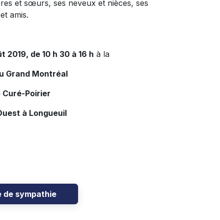
ères et sœurs, ses neveux et nièces, ses
et amis.
t 2019, de 10 h 30 à 16 h
à la
du Grand Montréal
 Curé-Poirier
Ouest à Longueuil
e de sympathie