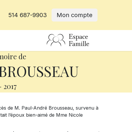
514 687-9903
Mon compte
rative
moire de
 BROUSSEAU
-
2017
écès de M. Paul-André Brousseau, survenu à
était l’époux bien-aimé de Mme Nicole