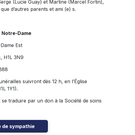
 Serge (Lucie Guay) et Martine (Marcel Fortin),
 que d’autres parents et ami (e) s.
e Notre-Dame
-Dame Est
c, H1L 3N9
888
érailles suivront dès 12 h, en l’Église
H1L 1Y1).
se traduire par un don à la Société de soins
e de sympathie