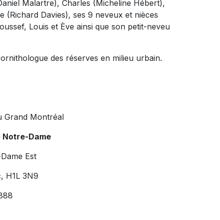
(Daniel Malartre), Charles (Micheline Hébert),
 (Richard Davies), ses 9 neveux et nièces
Youssef, Louis et Ève ainsi que son petit-neveu
t ornithologue des réserves en milieu urbain.
u Grand Montréal
e Notre-Dame
-Dame Est
c, H1L 3N9
888