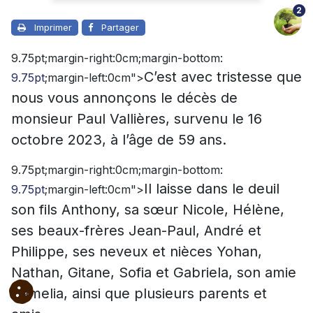
2
Imprimer
Partager
9.75pt;margin-right:0cm;margin-bottom:
C’est avec tristesse que
9.75pt
;margin-left:0cm">
nous vous annonçons le décès de
monsieur Paul Vallières, survenu le 16
octobre 2023, à l’âge de 59 ans.
9.75pt;margin-right:0cm;margin-bottom:
Il laisse dans le deuil
9.75pt
;margin-left:0cm">
son fils Anthony, sa sœur Nicole, Hélène,
ses beaux-frères Jean-Paul, André et
Philippe, ses neveux et nièces Yohan,
Nathan, Gitane, Sofia et Gabriela, son amie
Camelia, ainsi que plusieurs parents et