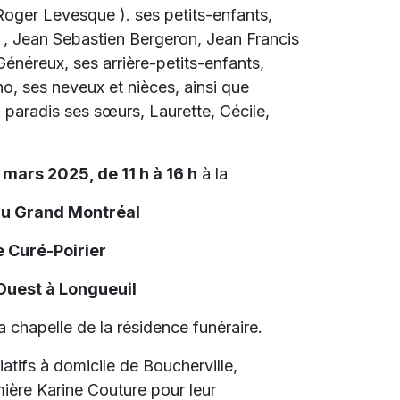
oger Levesque ). ses petits-enfants,
 , Jean Sebastien Bergeron, Jean Francis
énéreux, ses arrière-petits-enfants,
o, ses neveux et nièces, ainsi que
au paradis ses sœurs, Laurette, Cécile,
 mars 2025, de 11 h à 16 h
à la
du Grand Montréal
 Curé-Poirier
 Ouest à Longueuil
a chapelle de la résidence funéraire.
liatifs à domicile de Boucherville,
mière Karine Couture pour leur