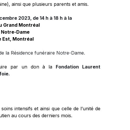
ne), ainsi que plusieurs parents et amis.
embre 2023, de 14 h à 18 h
 à la
u Grand Montréal
e Notre-Dame
 Est, Montréal
 de la Résidence funéraire Notre-Dame.
uire par un don à la 
Fondation Laurent 
foie
.
oins intensifs et ainsi que celle de l’unité de 
outien au cours des derniers mois.