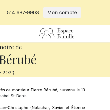
514 687-9903
Mon compte
rative
moire de
 Bérubé
-
2023
cès de monsieur Pierre Bérubé, survenu le 13
sabel St-Denis.
 Jean-Christophe (Natacha), Xavier et Étienne 