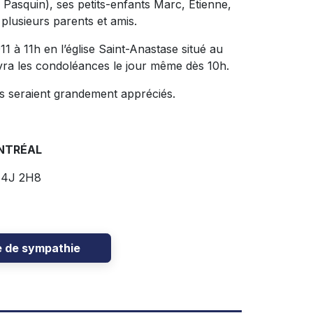
s Pasquin), ses petits-enfants Marc, Étienne,
 plusieurs parents et amis.
1 à 11h en l’église Saint-Anastase situé au
cevra les condoléances le jour même dès 10h.
is seraient grandement appréciés.
ONTRÉAL
 J4J 2H8
e de sympathie