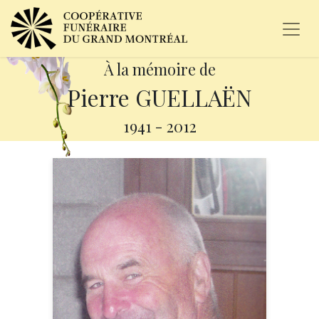
À la mémoire de
Pierre GUELLAËN
1941
-
2012