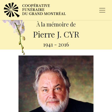
À la mémoire de
Pierre J. CYR
1941
-
2016