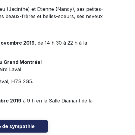
ieu (Jacinthe) et Etienne (Nancy), ses petites-
 ses beaux-frères et belles-soeurs, ses neveux
novembre 2019
, de 14 h 30 à 22 h à la
du Grand Montréal
ire Laval
aval, H7S 2G5.
bre 2019
à 9 h en la Salle Diamant de la
e de sympathie