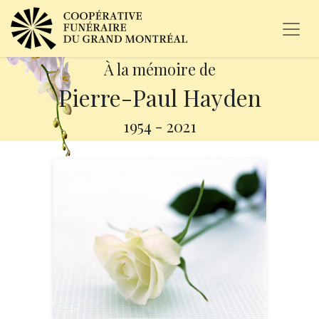
À la mémoire de
Pierre-Paul Hayden
1954
-
2021