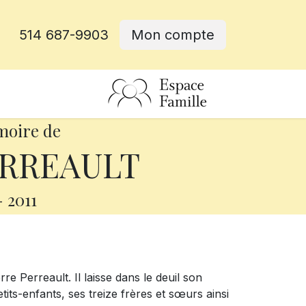
514 687-9903
Mon compte
rative
moire de
ERREAULT
-
2011
e Perreault. Il laisse dans le deuil son
its-enfants, ses treize frères et sœurs ainsi