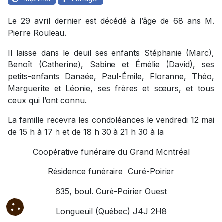
Le 29 avril dernier est décédé à l’âge de 68 ans M.
Pierre Rouleau.
Il laisse dans le deuil ses enfants Stéphanie (Marc),
Benoît (Catherine), Sabine et Émélie (David), ses
petits-enfants Danaée, Paul-Émile, Floranne, Théo,
Marguerite et Léonie, ses frères et sœurs, et tous
ceux qui l’ont connu.
La famille recevra les condoléances le vendredi 12 mai
de 15 h à 17 h et de 18 h 30 à 21 h 30 à la
Coopérative funéraire du Grand Montréal
Résidence funéraire Curé-Poirier
635, boul. Curé-Poirier Ouest
Longueuil (Québec) J4J 2H8