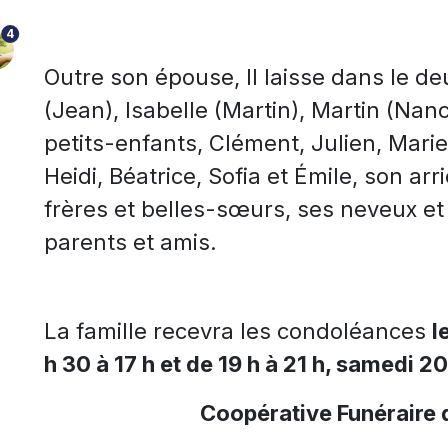
4
Outre son épouse, Il laisse dans le de
(Jean), Isabelle (Martin), Martin (Nan
petits-enfants, Clément, Julien, Mar
Heidi, Béatrice, Sofia et Émile, son ar
frères et belles-sœurs, ses neveux et 
parents et amis.
La famille recevra les condoléances
l
h 30 à 17 h et de 19 h à 21 h, samedi 20
Coopérative Funéraire 