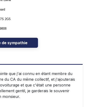
nard
H7S 2G5
-9808
e de sympathie
ointe que j'ai connu en étant membre du
 du CA du même collectif, et j'ajouterais
covoiturage et que c'était une personne
lement gentil, je garderais le souvenir
n monsieur.