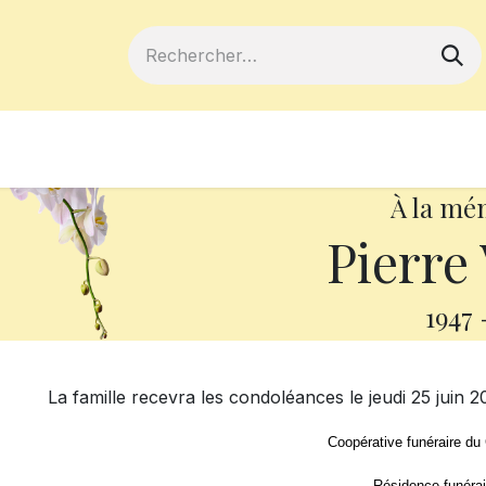
ferts
Devenir membre
Votre coopé
À la mé
Pierre
1947
La famille recevra les condoléances le jeudi 25 juin 20
Coopérative funéraire du
Résidence funérai