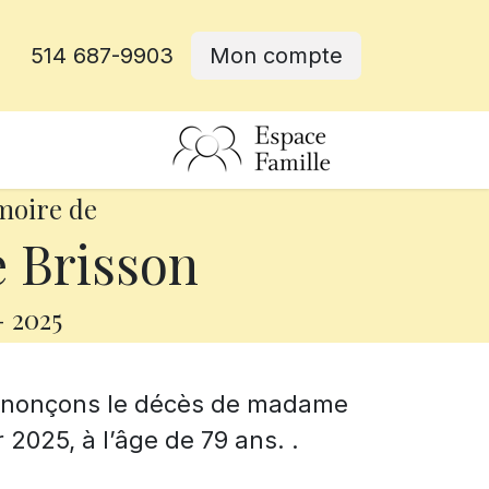
514 687-9903
Mon compte
rative
moire de
e Brisson
-
2025
annonçons le décès de madame
r 2025, à l’âge de 79 ans. .