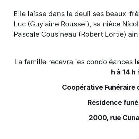
Elle laisse dans le deuil ses beaux-f
Luc (Guylaine Roussel), sa nièce Nic
Pascale Cousineau (Robert Lortie) ain
La famille recevra les condoléances
l
h à 14 h
à
Coopérative Funéraire 
Résidence funér
2000, rue Cuna