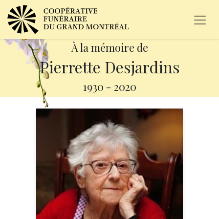
À la mémoire de
Pierrette Desjardins
1930
-
2020